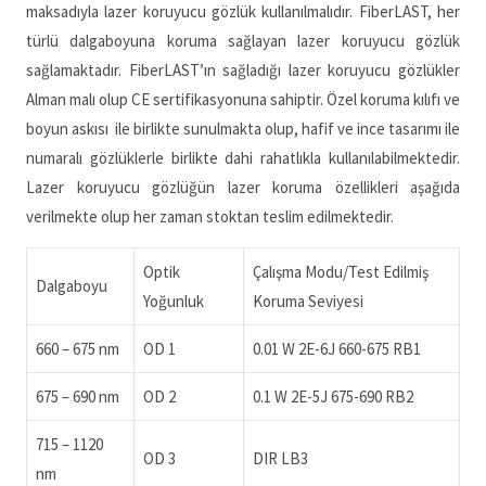
maksadıyla lazer koruyucu gözlük kullanılmalıdır. FiberLAST, her
türlü dalgaboyuna koruma sağlayan lazer koruyucu gözlük
sağlamaktadır. FiberLAST’ın sağladığı lazer koruyucu gözlükler
Alman malı olup CE sertifikasyonuna sahiptir. Özel koruma kılıfı ve
boyun askısı ile birlikte sunulmakta olup, hafif ve ince tasarımı ile
numaralı gözlüklerle birlikte dahi rahatlıkla kullanılabilmektedir.
Lazer koruyucu gözlüğün lazer koruma özellikleri aşağıda
verilmekte olup her zaman stoktan teslim edilmektedir.
Optik
Çalışma Modu/Test Edilmiş
Dalgaboyu
Yoğunluk
Koruma Seviyesi
660 – 675 nm
OD 1
0.01 W 2E-6J 660-675 RB1
675 – 690 nm
OD 2
0.1 W 2E-5J 675-690 RB2
715 – 1120
OD 3
DIR LB3
nm