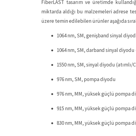
FiberLAST tasarım ve üretimde kullandığı
miktarda aldığı bu malzemeleri adrese te
üzere temin edilebilen ürünler aşağıda sır
1064 nm, SM, genişband sinyal diyod
1064 nm, SM, darband sinyal diyodu 
1550 nm, SM, sinyal diyodu (atımlı/
976 nm, SM, pompa diyodu
976 nm, MM, yüksek güçlü pompa d
915 nm, MM, yüksek güçlü pompa d
830 nm, MM, yüksek güçlü pompa d