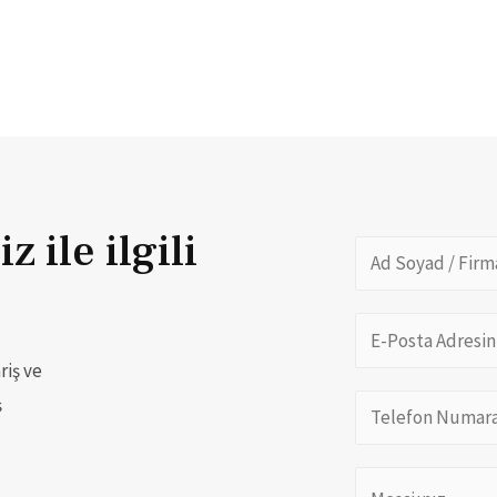
 ile ilgili
riş ve
ş