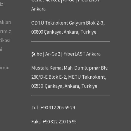
iz
Ankara
akları
ODTÜ Teknokent Galyum Blok Z-3,
rımız
06800 Çankaya, Ankara, Türkiye
tikası
i
Şube
| Ar-Ge 2 | FiberLAST Ankara
ormu
Mustafa Kemal Mah. Dumlupınar Blv.
280/D-E Blok E-2, METU Teknokent,
06530 Çankaya, Ankara, Türkiye
Tel : +90 312 205 59 29
Faks: +90 312 210 15 95