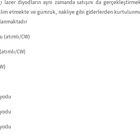
 lazer diyodların aynı zamanda satışını da gerçekleştirmek
slim etmekte ve gümrük, nakliye gibi giderlerden kurtulunma
alanmaktadır
u (atımlı/CW)
(atımlı/CW)
CW)
iyodu
iyodu
iyodu