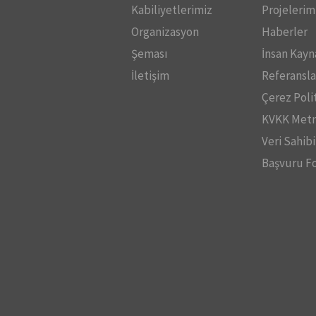
Kabiliyetlerimiz
Projelerim
Organizasyon
Haberler
Şeması
İnsan Kayn
İletişim
Referansla
Çerez Poli
KVKK Metn
Veri Sahibi
Başvuru F