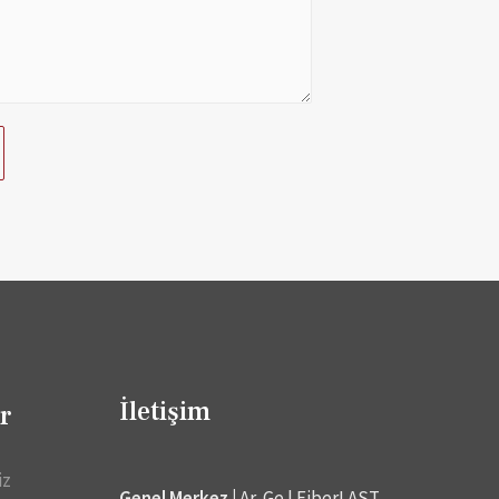
İletişim
r
iz
Genel Merkez |
Ar-Ge | FiberLAST