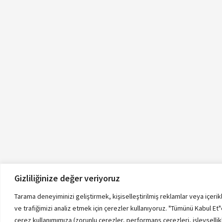
Gizliliğinize değer veriyoruz
Tarama deneyiminizi geliştirmek, kişiselleştirilmiş reklamlar veya içeri
ve trafiğimizi analiz etmek için çerezler kullanıyoruz. "Tümünü Kabul Et"
çerez kullanımımıza (zorunlu çerezler, performans çerezleri, işlevsellikle